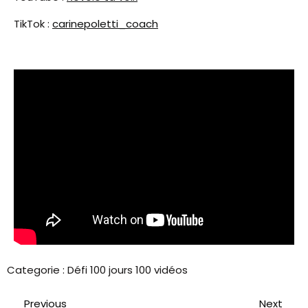
TikTok :
carinepoletti_coach
Categorie :
Défi 100 jours 100 vidéos
Previous
Next