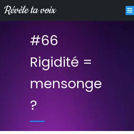
#66
Rigidité =
mensonge
?